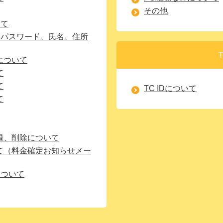
その他
いて
D、パスワード、氏名、住所
T
について
て
て
TC IDについて
て
録、削除について
て（料金確定お知らせメー
について