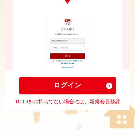
年
月
日以降：TC IDでの認証
2024
6
30
ログイン
TC IDをお持ちでない場合には、
新規会員登録
2024年6月30日以降の初回ログイン時に、
TC IDで
の認証用電話番号登録のお手続きを実施
いただく
必要がございます。
下記の
「ご登録方法はこちら」
をご確認のうえ、